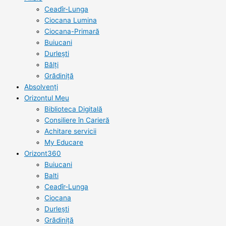
Ceadîr-Lunga
Ciocana Lumina
Ciocana-Primară
Buiucani
Durlești
Bălți
Grădiniță
Absolvenți
Orizontul Meu
Biblioteca Digitală
Consiliere în Carieră
Achitare servicii
My Educare
Orizont360
Buiucani
Balti
Ceadîr-Lunga
Ciocana
Durlești
Grădiniță