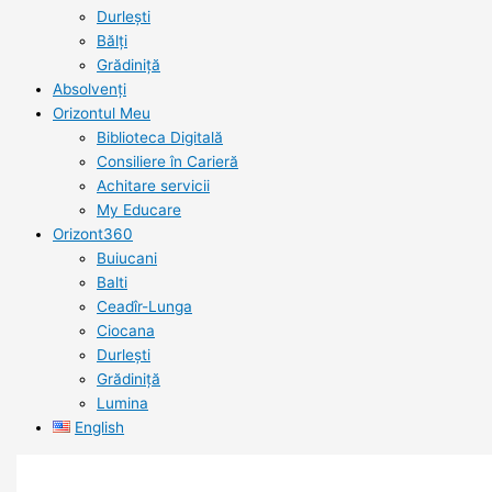
Durlești
Bălți
Grădiniță
Absolvenți
Orizontul Meu
Biblioteca Digitală
Consiliere în Carieră
Achitare servicii
My Educare
Orizont360
Buiucani
Balti
Ceadîr-Lunga
Ciocana
Durlești
Grădiniță
Lumina
English