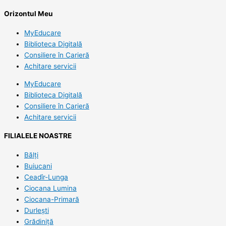
Orizontul Meu
MyEducare
Biblioteca Digitală
Consiliere în Carieră
Achitare servicii
MyEducare
Biblioteca Digitală
Consiliere în Carieră
Achitare servicii
FILIALELE NOASTRE
Bălți
Buiucani
Ceadîr-Lunga
Ciocana Lumina
Ciocana-Primară
Durlești
Grădiniță