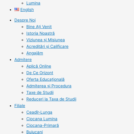
Lumina
English
Despre Noi
Bine Ați Venit
Istoria Noastră
Viziunea şi Misiunea
Acreditări şi Calificare
Angajăm
Admitere
Aplică Online
De Ce Orizont
Oferta Educațională
Admiterea și Procedura
Taxe de Studii
Reduceri la Taxa de Studii
Filiale
Ceadîr-Lunga
Ciocana Lumina
Ciocana-Primară
Buiucani