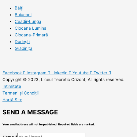
Bălți
Buiucani
Ceadîr-Lunga
Ciocana Lumina
Ciocana-Primară
Durlești
Grădiniță
Facebook
Instagram
Linkedin
Youtube
Twitter
Copyright © 2023, Liceul Teoretic Orizont, All rights reserved.
Intimitate
Termeni și Condiții
Hartă Site
SEND A MESSAGE
Your email address will not be published. Required fields are marked.
Name
*