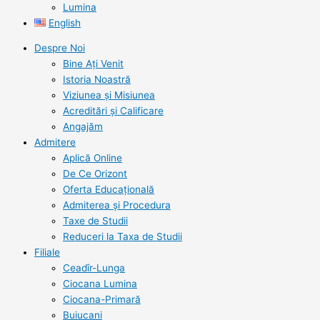
Lumina
English
Despre Noi
Bine Ați Venit
Istoria Noastră
Viziunea şi Misiunea
Acreditări şi Calificare
Angajăm
Admitere
Aplică Online
De Ce Orizont
Oferta Educațională
Admiterea și Procedura
Taxe de Studii
Reduceri la Taxa de Studii
Filiale
Ceadîr-Lunga
Ciocana Lumina
Ciocana-Primară
Buiucani