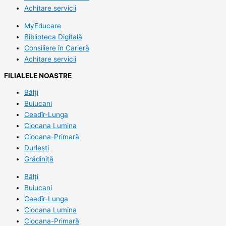
Achitare servicii
MyEducare
Biblioteca Digitală
Consiliere în Carieră
Achitare servicii
FILIALELE NOASTRE
Bălți
Buiucani
Ceadîr-Lunga
Ciocana Lumina
Ciocana-Primară
Durlești
Grădiniță
Bălți
Buiucani
Ceadîr-Lunga
Ciocana Lumina
Ciocana-Primară