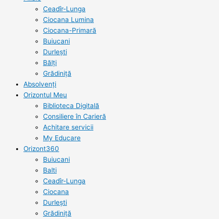
Ceadîr-Lunga
Ciocana Lumina
Ciocana-Primară
Buiucani
Durlești
Bălți
Grădiniță
Absolvenți
Orizontul Meu
Biblioteca Digitală
Consiliere în Carieră
Achitare servicii
My Educare
Orizont360
Buiucani
Balti
Ceadîr-Lunga
Ciocana
Durlești
Grădiniță