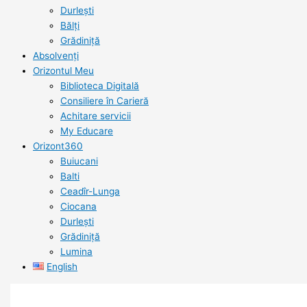
Durlești
Bălți
Grădiniță
Absolvenți
Orizontul Meu
Biblioteca Digitală
Consiliere în Carieră
Achitare servicii
My Educare
Orizont360
Buiucani
Balti
Ceadîr-Lunga
Ciocana
Durlești
Grădiniță
Lumina
English