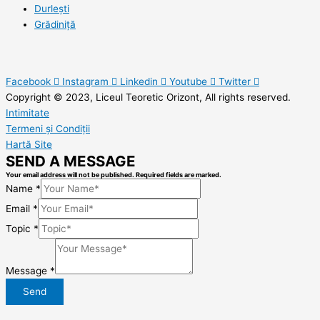
Durlești
Grădiniță
Facebook
Instagram
Linkedin
Youtube
Twitter
Copyright © 2023, Liceul Teoretic Orizont, All rights reserved.
Intimitate
Termeni și Condiții
Hartă Site
SEND A MESSAGE
Your email address will not be published. Required fields are marked.
Name
*
Email
*
Topic
*
Message
*
Send