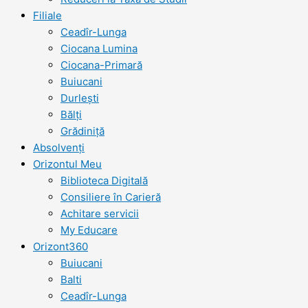
Filiale
Ceadîr-Lunga
Ciocana Lumina
Ciocana-Primară
Buiucani
Durlești
Bălți
Grădiniță
Absolvenți
Orizontul Meu
Biblioteca Digitală
Consiliere în Carieră
Achitare servicii
My Educare
Orizont360
Buiucani
Balti
Ceadîr-Lunga