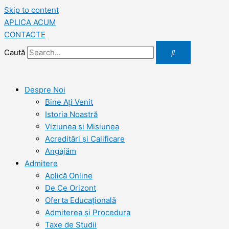
Skip to content
APLICA ACUM
CONTACTE
Caută
Despre Noi
Bine Ați Venit
Istoria Noastră
Viziunea şi Misiunea
Acreditări şi Calificare
Angajăm
Admitere
Aplică Online
De Ce Orizont
Oferta Educațională
Admiterea și Procedura
Taxe de Studii