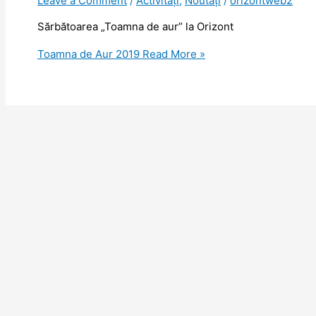
Leave a Comment
/
Activități
,
Noutăţi
/
orizontweb2
Sărbătoarea „Toamna de aur” la Orizont
Toamna de Aur 2019
Read More »