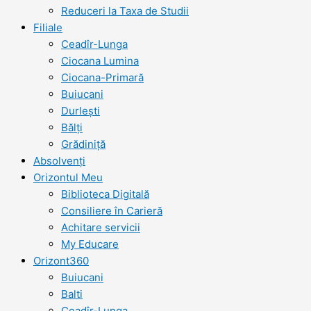
Reduceri la Taxa de Studii
Filiale
Ceadîr-Lunga
Ciocana Lumina
Ciocana-Primară
Buiucani
Durlești
Bălți
Grădiniță
Absolvenți
Orizontul Meu
Biblioteca Digitală
Consiliere în Carieră
Achitare servicii
My Educare
Orizont360
Buiucani
Balti
Ceadîr-Lunga