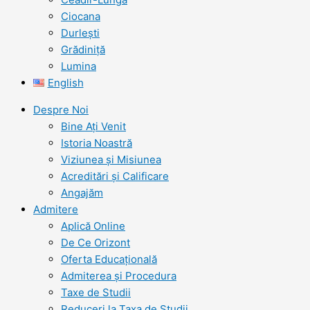
Ciocana
Durlești
Grădiniță
Lumina
English
Despre Noi
Bine Ați Venit
Istoria Noastră
Viziunea şi Misiunea
Acreditări şi Calificare
Angajăm
Admitere
Aplică Online
De Ce Orizont
Oferta Educațională
Admiterea și Procedura
Taxe de Studii
Reduceri la Taxa de Studii