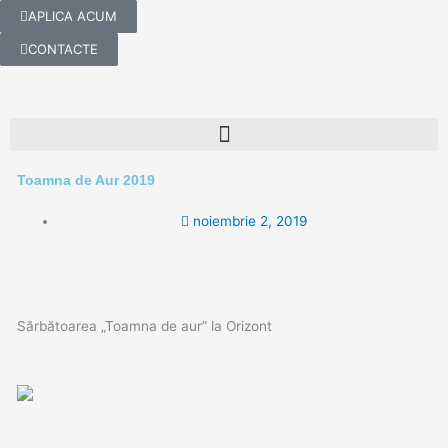
Skip
APLICA ACUM
to
CONTACTE
content
Toamna de Aur 2019
noiembrie 2, 2019
Sărbătoarea „Toamna de aur” la Orizont