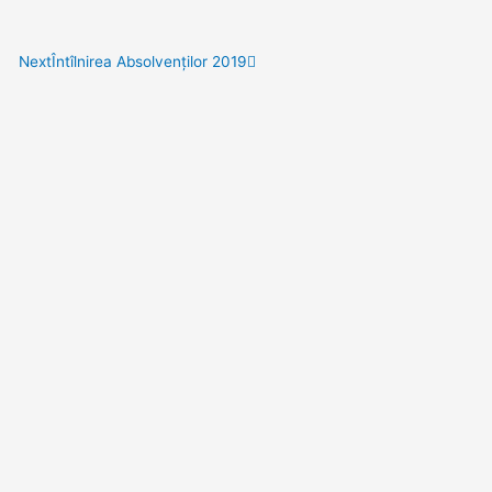
Next
Next
Întîlnirea Absolvenților 2019