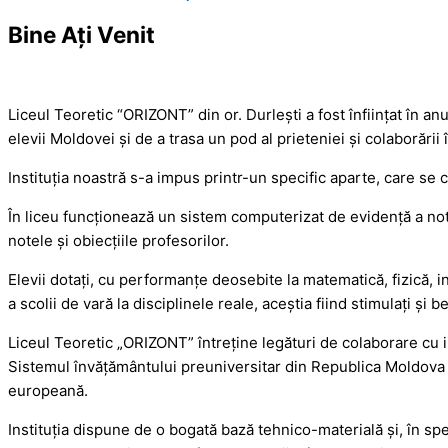
Bine Ați Venit
Liceul Teoretic “ORIZONT” din or. Durleşti a fost înfiinţat în an
elevii Moldovei şi de a trasa un pod al prieteniei şi colaborării 
Instituţia noastră s-a impus printr-un specific aparte, care se c
În liceu funcţionează un sistem computerizat de evidenţă a note
notele şi obiecţiile profesorilor.
Elevii dotaţi, cu performanţe deosebite la matematică, fizică, in
a scolii de vară la disciplinele reale, aceştia fiind stimulaţi şi
Liceul Teoretic „ORIZONT” întreţine legături de colaborare cu 
Sistemul învăţământului preuniversitar din Republica Moldova se
europeană.
Instituţia dispune de o bogată bază tehnico-materială şi, în sp