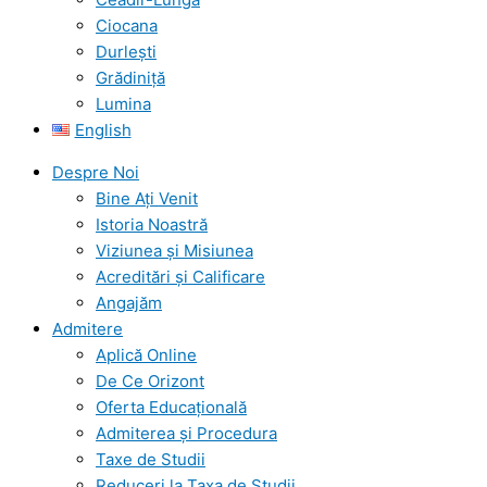
Ciocana
Durlești
Grădiniță
Lumina
English
Despre Noi
Bine Ați Venit
Istoria Noastră
Viziunea şi Misiunea
Acreditări şi Calificare
Angajăm
Admitere
Aplică Online
De Ce Orizont
Oferta Educațională
Admiterea și Procedura
Taxe de Studii
Reduceri la Taxa de Studii