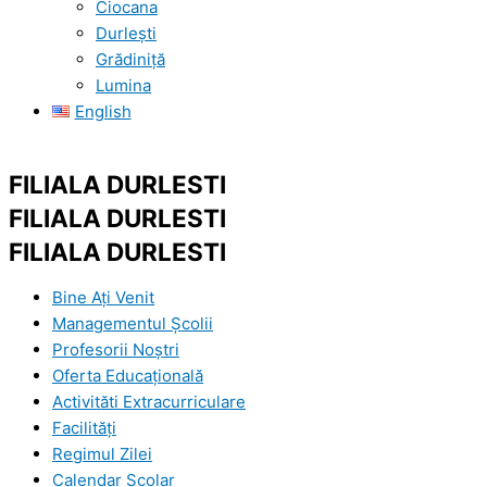
Ciocana
Durlești
Grădiniță
Lumina
English
FILIALA DURLESTI
FILIALA DURLESTI
FILIALA DURLESTI
Bine Ați Venit
Managementul Școlii
Profesorii Noștri
Oferta Educațională
Activităti Extracurriculare
Facilități
Regimul Zilei
Calendar Şcolar