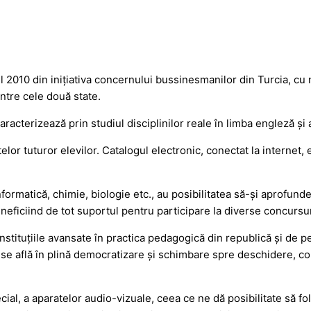
ul 2010 din iniţiativa concernului bussinesmanilor din Turcia, cu n
între cele două state.
aracterizează prin studiul disciplinilor reale în limba engleză şi
lor tuturor elevilor. Catalogul electronic, conectat la internet,
formatică, chimie, biologie etc., au posibilitatea să-şi aprofunde
 beneficiind de tot suportul pentru participare la diverse concursu
instituţiile avansate în practica pedagogică din republică şi de
 află în plină democratizare şi schimbare spre deschidere, colab
ecial, a aparatelor audio-vizuale, ceea ce ne dă posibilitate să