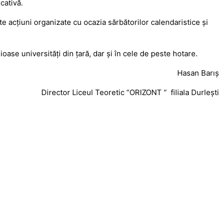
cativă.
rite acțiuni organizate cu ocazia sărbătorilor calendaristice şi
oase universităţi din ţară, dar şi în cele de peste hotare.
Hasan Barış
Director Liceul Teoretic “ORIZONT “ filiala Durleşti