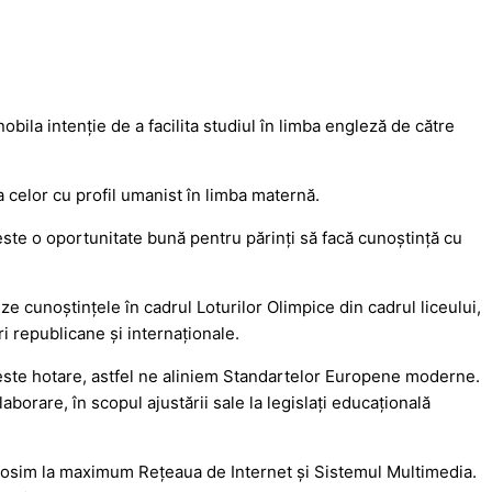
obila intenţie de a facilita studiul în limba engleză de către
 a celor cu profil umanist în limba maternă.
 este o oportunitate bună pentru părinţi să facă cunoştinţă cu
ze cunoştinţele în cadrul Loturilor Olimpice din cadrul liceului,
ri republicane şi internaţionale.
 peste hotare, astfel ne aliniem Standartelor Europene moderne.
orare, în scopul ajustării sale la legislaţi educaţională
 folosim la maximum Rețeaua de Internet și Sistemul Multimedia.