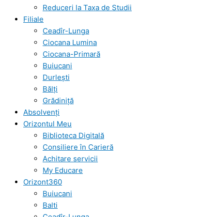
Reduceri la Taxa de Studii
Filiale
Ceadîr-Lunga
Ciocana Lumina
Ciocana-Primară
Buiucani
Durlești
Bălți
Grădiniță
Absolvenți
Orizontul Meu
Biblioteca Digitală
Consiliere în Carieră
Achitare servicii
My Educare
Orizont360
Buiucani
Balti
Ceadîr-Lunga