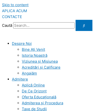
Skip to content
APLICA ACUM
CONTACTE
Caută
Despre Noi
Bine Ați Venit
Istoria Noastră
Viziunea şi Misiunea
Acreditări şi Calificare
Angajăm
Admitere
Aplică Online
De Ce Orizont
Oferta Educațională
Admiterea și Procedura
Taxe de Studii