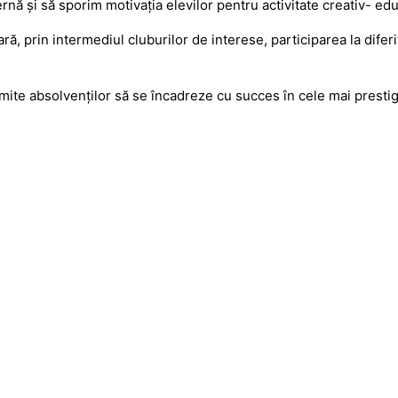
ă şi să sporim motivaţia elevilor pentru activitate creativ- edu
olară, prin intermediul cluburilor de interese, participarea la dife
rmite absolvenţilor să se încadreze cu succes în cele mai prestigi