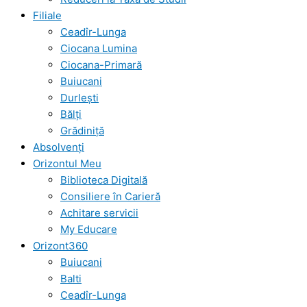
Filiale
Ceadîr-Lunga
Ciocana Lumina
Ciocana-Primară
Buiucani
Durlești
Bălți
Grădiniță
Absolvenți
Orizontul Meu
Biblioteca Digitală
Consiliere în Carieră
Achitare servicii
My Educare
Orizont360
Buiucani
Balti
Ceadîr-Lunga