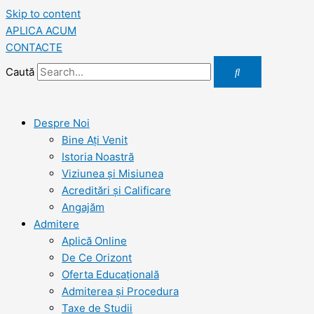
Skip to content
APLICA ACUM
CONTACTE
Caută
Despre Noi
Bine Ați Venit
Istoria Noastră
Viziunea şi Misiunea
Acreditări şi Calificare
Angajăm
Admitere
Aplică Online
De Ce Orizont
Oferta Educațională
Admiterea și Procedura
Taxe de Studii