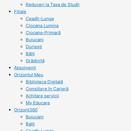
Reduceri la Taxa de Studii
Filiale
Ceadîr-Lunga
Ciocana Lumina
Ciocana-Primară
Buiucani
Durlești
Bălți
Grădiniță
Absolvenți
Orizontul Meu
Biblioteca Digitală
Consiliere în Carieră
Achitare servicii
My Educare
Orizont360
Buiucani
Balti
Ceadîr-Lunga