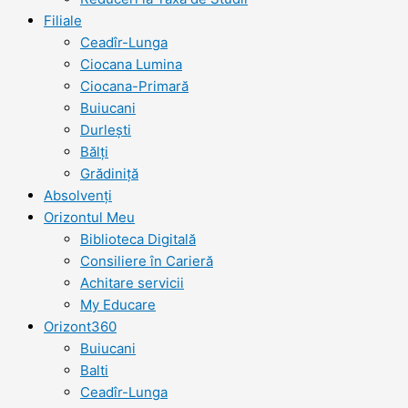
Filiale
Ceadîr-Lunga
Ciocana Lumina
Ciocana-Primară
Buiucani
Durlești
Bălți
Grădiniță
Absolvenți
Orizontul Meu
Biblioteca Digitală
Consiliere în Carieră
Achitare servicii
My Educare
Orizont360
Buiucani
Balti
Ceadîr-Lunga