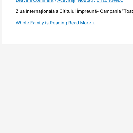
Leave a Comment
/
Activități
,
Noutăţi
/
orizontweb2
Ziua Internațională a Cititului Împreună- Campania ”Toată
Whole Family is Reading
Read More »