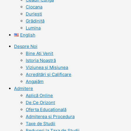
Ciocana
Durlești
Grădiniță
Lumina
English
Despre Noi
Bine Ați Venit
Istoria Noastră
Viziunea şi Misiunea
Acreditări şi Calificare
Angajăm
Admitere
Aplică Online
De Ce Orizont
Oferta Educațională
Admiterea și Procedura
Taxe de Studii
Reduceri la Taxa de Studii