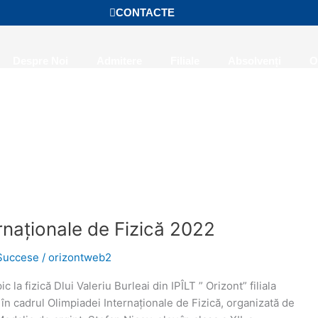
CONTACTE
Despre Noi
Admitere
Filiale
Absolvenți
O
rnaționale de Fizică 2022
Succese
/
orizontweb2
ic la fizică Dlui Valeriu Burleai din IPÎLT ” Orizont” filiala
 în cadrul Olimpiadei Internaționale de Fizică, organizată de