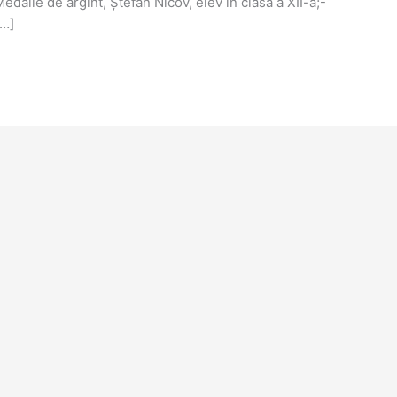
Medalie de argint, Ștefan Nicov, elev în clasa a XII-a;-
[…]