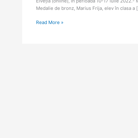
Elveția (online), în perioada 10-17 iulie 2022.- 
Medalie de bronz, Marius Frija, elev în clasa a 
Read More »