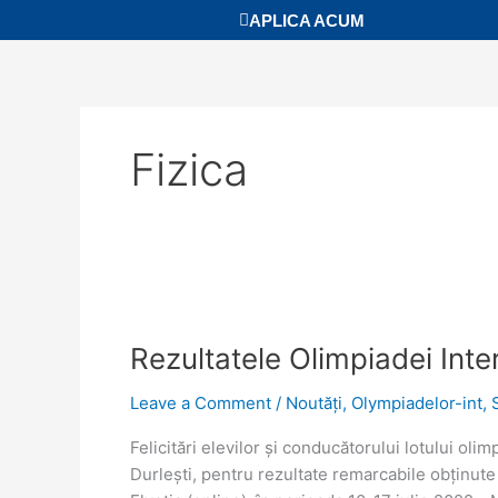
Skip
APLICA ACUM
to
content
Fizica
Rezultatele
Olimpiadei
Rezultatele Olimpiadei Inte
Internaționale
de
Leave a Comment
/
Noutăţi
,
Olympiadelor-int
,
Fizică
2022
Felicitări elevilor şi conducătorului lotului olimp
Durleşti, pentru rezultate remarcabile obţinute