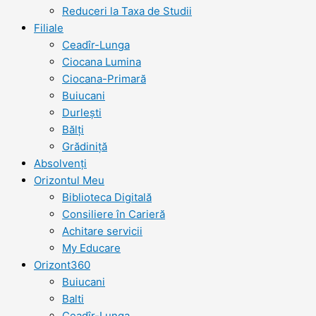
Reduceri la Taxa de Studii
Filiale
Ceadîr-Lunga
Ciocana Lumina
Ciocana-Primară
Buiucani
Durlești
Bălți
Grădiniță
Absolvenți
Orizontul Meu
Biblioteca Digitală
Consiliere în Carieră
Achitare servicii
My Educare
Orizont360
Buiucani
Balti
Ceadîr-Lunga