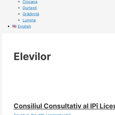
Ciocana
Durlești
Grădiniță
Lumina
English
Elevilor
Consiliul Consultativ al IPî Lice