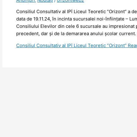
Anunțuri
,
Noutăţi
/
orizontweb2
Consiliul Consultativ al IPî Liceul Teoretic ”Orizont” a d
data de 19.11.24, în incinta sucursalei noi-înființate – L
Consiliului Elevilor din cele 6 sucursale au impresionat p
precedent, dar și de la demararea anului școlar current.
Consiliul Consultativ al IPî Liceul Teoretic ”Orizont”
Read