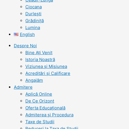
Ciocana
Durlești
Grădiniță
Lumina
English
Despre Noi
Bine Ați Venit
Istoria Noastră
Viziunea şi Misiunea
Acreditări şi Calificare
Angajăm
Admitere
Aplică Online
De Ce Orizont
Oferta Educațională
Admiterea și Procedura
Taxe de Studii
Reduceri la Taxa de Studii