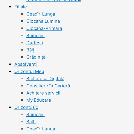
Filiale
Ceadîr-Lunga
Ciocana Lumina
Ciocana-Primară
Buiucani
Durlești
Bălți
Grădiniță
Absolvenți
Orizontul Meu
Biblioteca Digitală
Consiliere în Carieră
Achitare servicii
My Educare
Orizont360
Buiucani
Balti
Ceadîr-Lunga