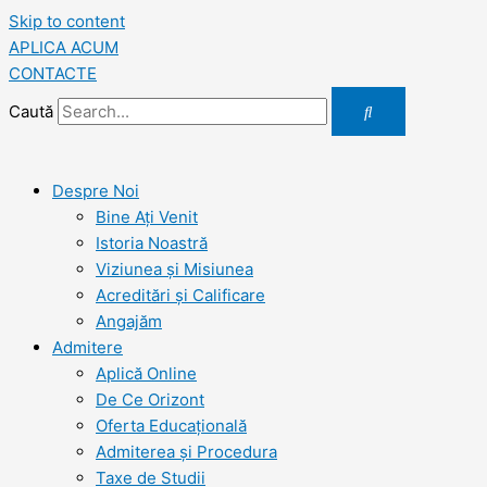
Skip to content
APLICA ACUM
CONTACTE
Caută
Despre Noi
Bine Ați Venit
Istoria Noastră
Viziunea şi Misiunea
Acreditări şi Calificare
Angajăm
Admitere
Aplică Online
De Ce Orizont
Oferta Educațională
Admiterea și Procedura
Taxe de Studii