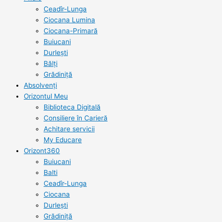
Ceadîr-Lunga
Ciocana Lumina
Ciocana-Primară
Buiucani
Durlești
Bălți
Grădiniță
Absolvenți
Orizontul Meu
Biblioteca Digitală
Consiliere în Carieră
Achitare servicii
My Educare
Orizont360
Buiucani
Balti
Ceadîr-Lunga
Ciocana
Durlești
Grădiniță