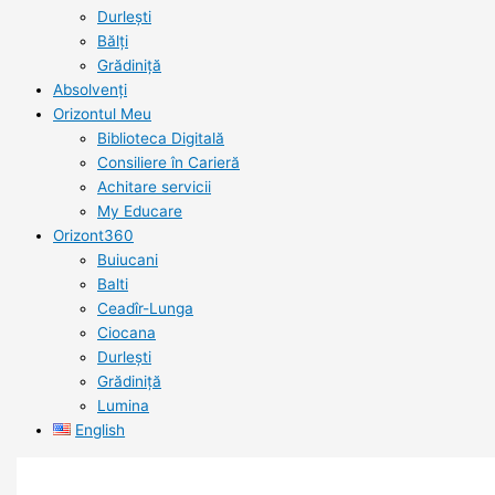
Durlești
Bălți
Grădiniță
Absolvenți
Orizontul Meu
Biblioteca Digitală
Consiliere în Carieră
Achitare servicii
My Educare
Orizont360
Buiucani
Balti
Ceadîr-Lunga
Ciocana
Durlești
Grădiniță
Lumina
English