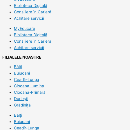
Biblioteca Digitală
Consiliere în Carieră
Achitare servicii
MyEducare
Biblioteca Digitală
Consiliere în Carieră
Achitare servicii
FILIALELE NOASTRE
Bălți
Buiucani
Ceadîr-Lunga
Ciocana Lumina
Ciocana-Primară
Durlești
Grădiniță
Bălți
Buiucani
Ceadîr-Lunga