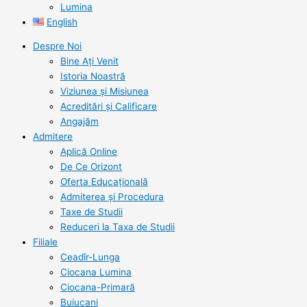
Lumina
English
Despre Noi
Bine Ați Venit
Istoria Noastră
Viziunea şi Misiunea
Acreditări şi Calificare
Angajăm
Admitere
Aplică Online
De Ce Orizont
Oferta Educațională
Admiterea și Procedura
Taxe de Studii
Reduceri la Taxa de Studii
Filiale
Ceadîr-Lunga
Ciocana Lumina
Ciocana-Primară
Buiucani