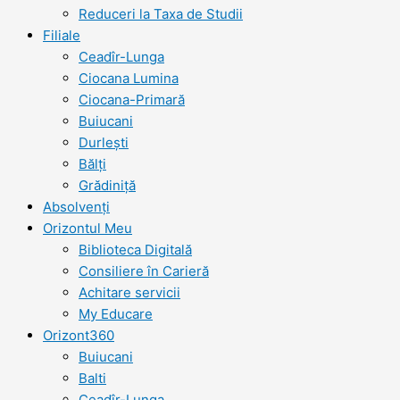
Reduceri la Taxa de Studii
Filiale
Ceadîr-Lunga
Ciocana Lumina
Ciocana-Primară
Buiucani
Durlești
Bălți
Grădiniță
Absolvenți
Orizontul Meu
Biblioteca Digitală
Consiliere în Carieră
Achitare servicii
My Educare
Orizont360
Buiucani
Balti
Ceadîr-Lunga