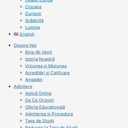
Ciocana
Durlești
Grădiniță
Lumina
English
Despre Noi
Bine Ați Venit
Istoria Noastră
Viziunea şi Misiunea
Acreditări şi Calificare
Angajăm
Admitere
Aplică Online
De Ce Orizont
Oferta Educațională
Admiterea și Procedura
Taxe de Studii
Reduceri la Taxa de Studii