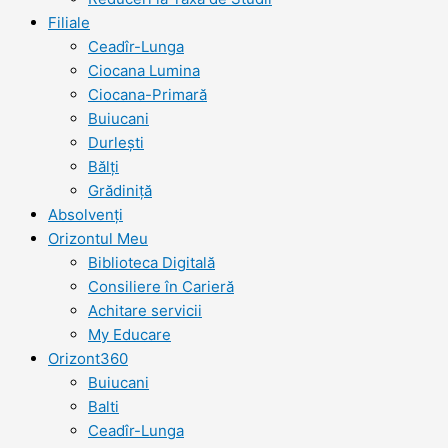
Filiale
Ceadîr-Lunga
Ciocana Lumina
Ciocana-Primară
Buiucani
Durlești
Bălți
Grădiniță
Absolvenți
Orizontul Meu
Biblioteca Digitală
Consiliere în Carieră
Achitare servicii
My Educare
Orizont360
Buiucani
Balti
Ceadîr-Lunga