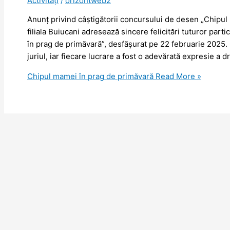
Activități
/
orizontweb2
Anunț privind câștigătorii concursului de desen „Chipul
filiala Buiucani adresează sincere felicitări tuturor par
în prag de primăvară”, desfășurat pe 22 februarie 2025.
juriul, iar fiecare lucrare a fost o adevărată expresie a drago
Chipul mamei în prag de primăvară
Read More »