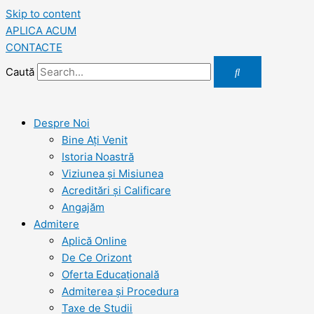
Skip to content
APLICA ACUM
CONTACTE
Caută
Despre Noi
Bine Ați Venit
Istoria Noastră
Viziunea şi Misiunea
Acreditări şi Calificare
Angajăm
Admitere
Aplică Online
De Ce Orizont
Oferta Educațională
Admiterea și Procedura
Taxe de Studii