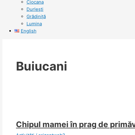
Ciocana
Durlești
Grădiniță
Lumina
English
Buiucani
Chipul mamei în prag de primăv