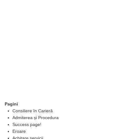
Pagini
Hartă
Consiliere în Carieră
Site
Admiterea și Procedura
Success page!
Eroare
Achitare servicii