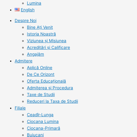
Lumina
English
Despre Noi
Bine Ați Venit
Istoria Noastră
Viziunea şi Misiunea
Acreditări şi Calificare
Angajăm
Admitere
Aplică Online
De Ce Orizont
Oferta Educațională
Admiterea și Procedura
Taxe de Studii
Reduceri la Taxa de Studii
Filiale
Ceadîr-Lunga
Ciocana Lumina
Ciocana-Primară
Buiucani