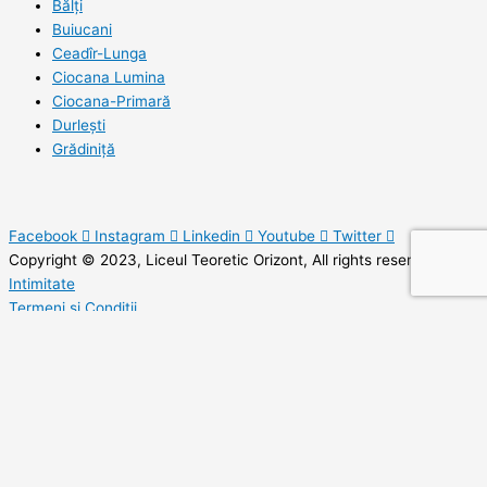
Bălți
Buiucani
Ceadîr-Lunga
Ciocana Lumina
Ciocana-Primară
Durlești
Grădiniță
Facebook
Instagram
Linkedin
Youtube
Twitter
Copyright © 2023, Liceul Teoretic Orizont, All rights reserved.
Intimitate
Termeni și Condiții
Hartă Site
SEND A MESSAGE
Your email address will not be published. Required fields are marked.
Name
*
Email
*
Topic
*