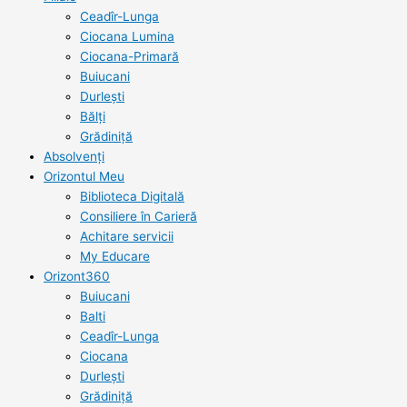
Ceadîr-Lunga
Ciocana Lumina
Ciocana-Primară
Buiucani
Durlești
Bălți
Grădiniță
Absolvenți
Orizontul Meu
Biblioteca Digitală
Consiliere în Carieră
Achitare servicii
My Educare
Orizont360
Buiucani
Balti
Ceadîr-Lunga
Ciocana
Durlești
Grădiniță