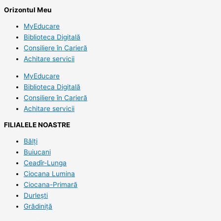
Orizontul Meu
MyEducare
Biblioteca Digitală
Consiliere în Carieră
Achitare servicii
MyEducare
Biblioteca Digitală
Consiliere în Carieră
Achitare servicii
FILIALELE NOASTRE
Bălți
Buiucani
Ceadîr-Lunga
Ciocana Lumina
Ciocana-Primară
Durlești
Grădiniță