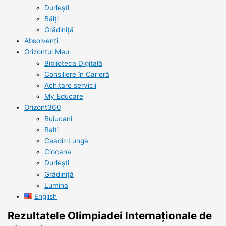
Durlești
Bălți
Grădiniță
Absolvenți
Orizontul Meu
Biblioteca Digitală
Consiliere în Carieră
Achitare servicii
My Educare
Orizont360
Buiucani
Balti
Ceadîr-Lunga
Ciocana
Durlești
Grădiniță
Lumina
English
Rezultatele Olimpiadei Internaționale de