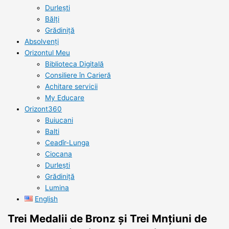
Durlești
Bălți
Grădiniță
Absolvenți
Orizontul Meu
Biblioteca Digitală
Consiliere în Carieră
Achitare servicii
My Educare
Orizont360
Buiucani
Balti
Ceadîr-Lunga
Ciocana
Durlești
Grădiniță
Lumina
English
Trei Medalii de Bronz și Trei Mnțiuni de