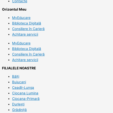
Contacte
Orizontul Meu
MyEducare
Biblioteca Digitală
Consiliere în Carieră
Achitare servicii
MyEducare
Biblioteca Digitală
Consiliere în Carieră
Achitare servicii
FILIALELE NOASTRE
Bălți
Buiucani
Ceadîr-Lunga
Ciocana Lumina
Ciocana-Primară
Durlești
Grădiniță