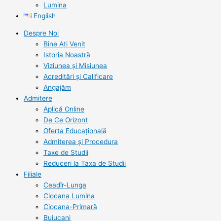
Lumina
English
Despre Noi
Bine Ați Venit
Istoria Noastră
Viziunea şi Misiunea
Acreditări şi Calificare
Angajăm
Admitere
Aplică Online
De Ce Orizont
Oferta Educațională
Admiterea și Procedura
Taxe de Studii
Reduceri la Taxa de Studii
Filiale
Ceadîr-Lunga
Ciocana Lumina
Ciocana-Primară
Buiucani