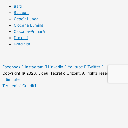
Bălți
Buiucani
Ceadîr-Lunga
Ciocana Lumina
Ciocana-Primară
Durlești
Grădiniță
Facebook
Instagram
Linkedin
Youtube
Twitter
Copyright © 2023, Liceul Teoretic Orizont, All rights reserved.
Intimitate
Termeni și Condiții
Hartă Site
SEND A MESSAGE
Your email address will not be published. Required fields are marked.
Name
*
Email
*
Topic
*