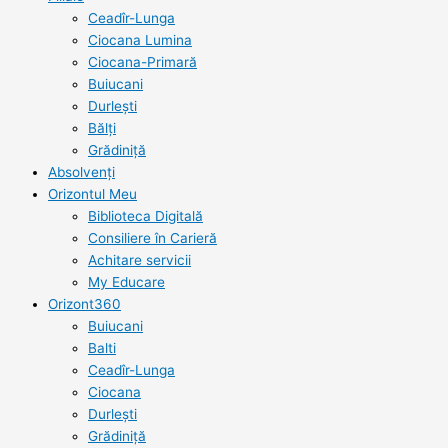
Ceadîr-Lunga
Ciocana Lumina
Ciocana-Primară
Buiucani
Durlești
Bălți
Grădiniță
Absolvenți
Orizontul Meu
Biblioteca Digitală
Consiliere în Carieră
Achitare servicii
My Educare
Orizont360
Buiucani
Balti
Ceadîr-Lunga
Ciocana
Durlești
Grădiniță