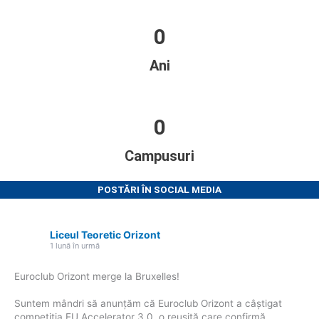
0
Ani
0
Campusuri
POSTĂRI ÎN SOCIAL MEDIA
Liceul Teoretic Orizont
1 lună în urmă
Euroclub Orizont merge la Bruxelles!
Suntem mândri să anunțăm că Euroclub Orizont a câștigat
competiția EU Accelerator 3.0, o reușită care confirmă