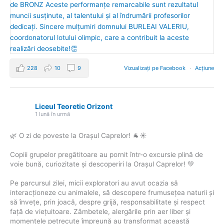
228
10
9
Vizualizați pe Facebook
·
Acțiune
Liceul Teoretic Orizont
1 lună în urmă
🌿 O zi de poveste la Orașul Caprelor! 🐐☀️
Copiii grupelor pregătitoare au pornit într-o excursie plină de
voie bună, curiozitate și descoperiri la Orașul Caprelor! 💚
Pe parcursul zilei, micii exploratori au avut ocazia să
interacționeze cu animalele, să descopere frumusețea naturii și
să învețe, prin joacă, despre grijă, responsabilitate și respect
față de viețuitoare. Zâmbetele, alergările prin aer liber și
momentele petrecute împreună au transformat această