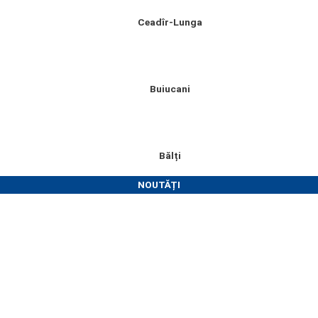
Ceadîr-Lunga
Buiucani
Bălți
NOUTĂȚI