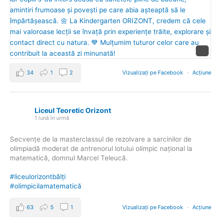
34
1
2
Vizualizați pe Facebook
·
Acțiune
Liceul Teoretic Orizont
1 lună în urmă
Secvențe de la masterclassul de rezolvare a sarcinilor de
olimpiadă moderat de antrenorul lotului olimpic național la
matematică, domnul Marcel Teleucă.
#liceulorizontbălți
#olimpicilamatematică
63
5
1
Vizualizați pe Facebook
·
Acțiune